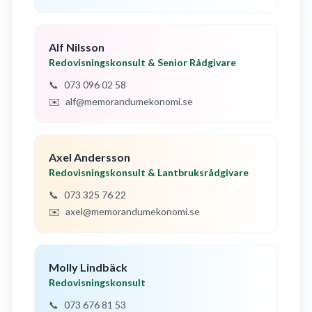
Alf Nilsson
Redovisningskonsult & Senior Rådgivare
📞
073 096 02 58
✉️
alf@memorandumekonomi.se
Axel Andersson
Redovisningskonsult & Lantbruksrådgivare
📞
073 325 76 22
✉️
axel@memorandumekonomi.se
Molly Lindbäck
Redovisningskonsult
📞
073 676 81 53