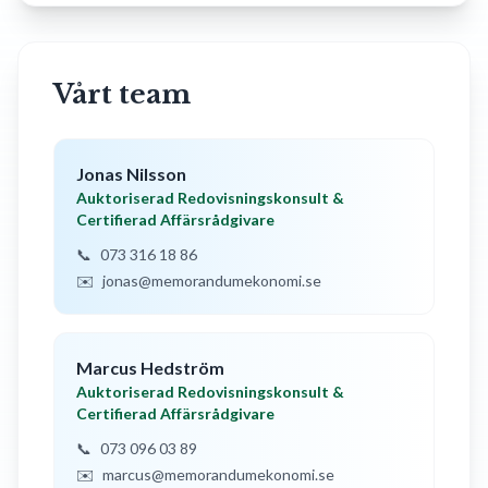
Vårt team
Jonas Nilsson
Auktoriserad Redovisningskonsult &
Certifierad Affärsrådgivare
📞
073 316 18 86
✉️
jonas@memorandumekonomi.se
Marcus Hedström
Auktoriserad Redovisningskonsult &
Certifierad Affärsrådgivare
📞
073 096 03 89
✉️
marcus@memorandumekonomi.se