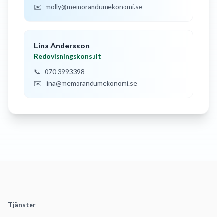
✉️
molly@memorandumekonomi.se
Lina Andersson
Redovisningskonsult
📞
070 3993398
✉️
lina@memorandumekonomi.se
Tjänster